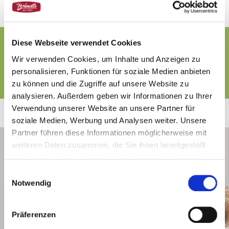
Starten Sie jetzt Ihre Karriere bei Brändle!
Diese Webseite verwendet Cookies
Werden Sie ein Teil unseres Teams. Spannende Jobs
Wir verwenden Cookies, um Inhalte und Anzeigen zu
warten auf Sie – bewerben Sie sich jetzt!
personalisieren, Funktionen für soziale Medien anbieten
MEHR ANZEIGEN
zu können und die Zugriffe auf unsere Website zu
analysieren. Außerdem geben wir Informationen zu Ihrer
Verwendung unserer Website an unsere Partner für
soziale Medien, Werbung und Analysen weiter. Unsere
Partner führen diese Informationen möglicherweise mit
weiteren Daten zusammen, die Sie ihnen bereitgestellt
haben oder die sie im Rahmen Ihrer Nutzung der Dienste
gesammelt haben.
Einwilligungsauswahl
Notwendig
Präferenzen