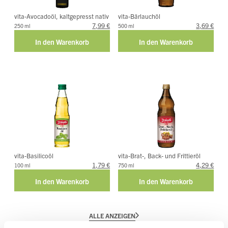
vita-Avocadoöl, kaltgepresst nativ
vita-Bärlauchöl
7,99 €
3,69 €
250 ml
500 ml
vita-Basilicoöl
vita-Brat-, Back- und Frittieröl
1,79 €
4,29 €
100 ml
750 ml
ALLE ANZEIGEN