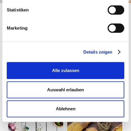
Statistiken
Unser Leistungsversprechen
Wir bieten eine besondere Vielfalt unverfälschter
Marketing
Geschmackserlebnisse. Höchste Qualität und
umweltschonendes Handeln liegen uns am Herzen. Das
garantiert die einmalige Produktqualität von Brändle-Ölen.
Details zeigen
MEHR INFOS
Alle zulassen
Unsere Produktkategorien
Auswahl erlauben
Ablehnen